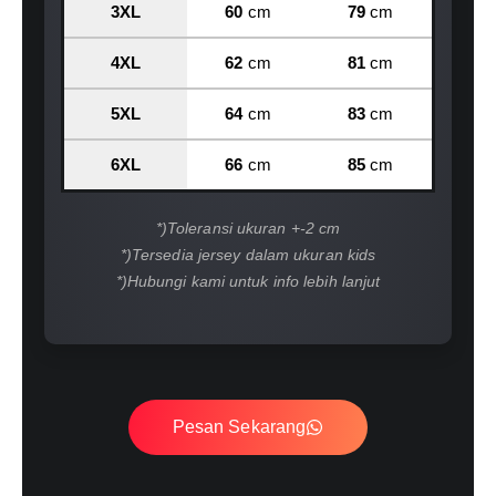
3XL
60
cm
79
cm
4XL
62
cm
81
cm
5XL
64
cm
83
cm
6XL
66
cm
85
cm
*)Toleransi ukuran +-2 cm
*)Tersedia jersey dalam ukuran kids
*)Hubungi kami untuk info lebih lanjut
Pesan Sekarang