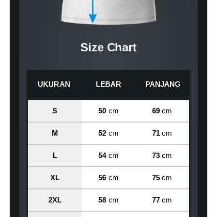
Size Chart
UKURAN
LEBAR
PANJANG
S
50
cm
69
cm
M
52
cm
71
cm
L
54
cm
73
cm
XL
56
cm
75
cm
2XL
58
cm
77
cm