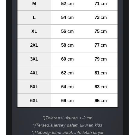
M
52
cm
71
cm
L
54
cm
73
cm
XL
56
cm
75
cm
2XL
58
cm
77
cm
3XL
60
cm
79
cm
4XL
62
cm
81
cm
5XL
64
cm
83
cm
6XL
66
cm
85
cm
*)Toleransi ukuran +-2 cm
*)Tersedia jersey dalam ukuran kids
*)Hubungi kami untuk info lebih lanjut