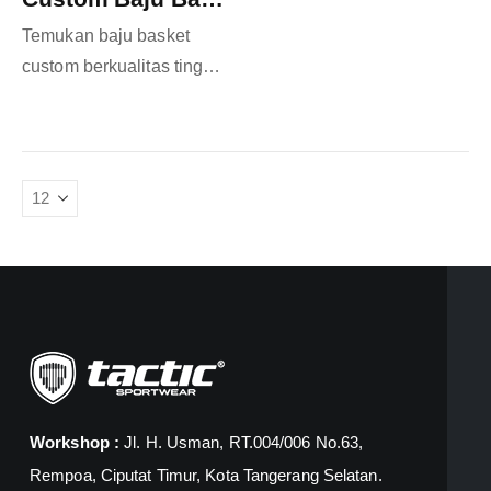
Temukan baju basket
custom berkualitas tinggi
yang dirancang khusus
untuk memenuhi
kebutuhan tim atau gaya
pribadi Anda. Dengan
layanan
custom baju
basket
, Anda dapat
menciptakan…
Workshop :
Jl. H. Usman, RT.004/006 No.63,
Rempoa, Ciputat Timur, Kota Tangerang Selatan.